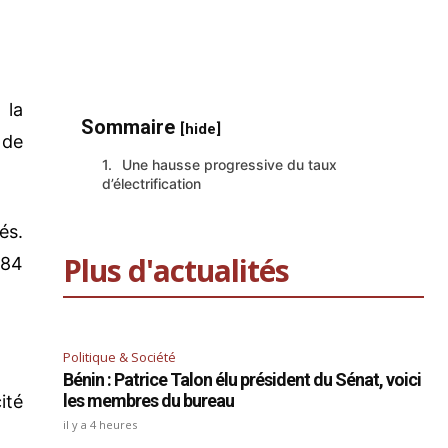
 la
Sommaire
[hide]
 de
Une hausse progressive du taux
d’électrification
és.
Plus d'actualités
584
Politique & Société
Bénin : Patrice Talon élu président du Sénat, voici
les membres du bureau
ité
il y a 4 heures