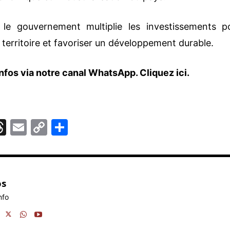
 le gouvernement multiplie les investissements p
 territoire et favoriser un développement durable.
nfos via notre canal WhatsApp.
Cliquez ici.
T
E
C
P
hr
m
o
ar
e
ai
p
ta
r
a
l
y
g
os
d
Li
er
nfo
m
s
n
k