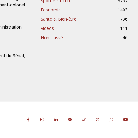
Sport & Culture
3757
enant-colonel
Economie
1403
Santé & Bien-être
736
inistration,
Vidéos
111
Non classé
46
ent du Sénat,