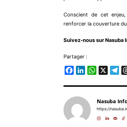
Conscient de cet enjeu,
renforcer la couverture du
Suivez-nous sur Nasuba I
Partager :
F
Li
W
X
T
a
n
h
el
c
k
at
e
e
e
s
g
Nasuba Inf
b
dI
A
a
https://nasuba.i
o
n
p
o
p