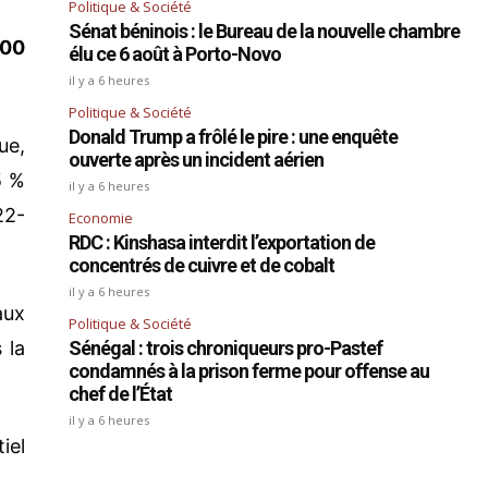
Politique & Société
Sénat béninois : le Bureau de la nouvelle chambre
000
élu ce 6 août à Porto-Novo
il y a 6 heures
Politique & Société
Donald Trump a frôlé le pire : une enquête
ue,
ouverte après un incident aérien
5 %
il y a 6 heures
22-
Economie
RDC : Kinshasa interdit l’exportation de
concentrés de cuivre et de cobalt
il y a 6 heures
aux
Politique & Société
 la
Sénégal : trois chroniqueurs pro-Pastef
condamnés à la prison ferme pour offense au
chef de l’État
il y a 6 heures
iel