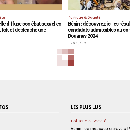
iété
Politique & Société
le diffuse son ébat sexuel en
Bénin : découvrez ici les résu
ikTok et déclenche une
candidats admissibles au co
Douanes 2024
il y a 6 jours
FOS
LES PLUS LUS
Politique & Société
Bénin : ce message envoyé à Pa