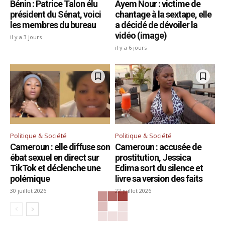
Bénin : Patrice Talon élu
Ayem Nour : victime de
président du Sénat, voici
chantage à la sextape, elle
les membres du bureau
a décidé de dévoiler la
vidéo (image)
il y a 3 jours
il y a 6 jours
Politique & Société
Politique & Société
Cameroun : elle diffuse son
Cameroun : accusée de
ébat sexuel en direct sur
prostitution, Jessica
TikTok et déclenche une
Edima sort du silence et
polémique
livre sa version des faits
30 juillet 2026
22 juillet 2026