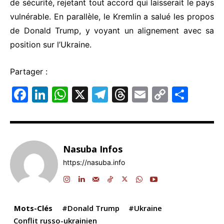
de sécurité, rejetant tout accord qui laisserait le pays
vulnérable. En parallèle, le Kremlin a salué les propos
de Donald Trump, y voyant un alignement avec sa
position sur l’Ukraine.
Partager :
F
Li
W
X
T
T
E
C
P
a
n
h
el
hr
m
o
ar
c
k
at
e
e
ai
p
ta
e
e
s
gr
a
l
y
g
Nasuba Infos
b
dI
A
a
d
Li
er
https://nasuba.info
o
n
p
m
s
n
o
p
k
k
Mots-Clés
#Donald Trump
#Ukraine
Conflit russo-ukrainien