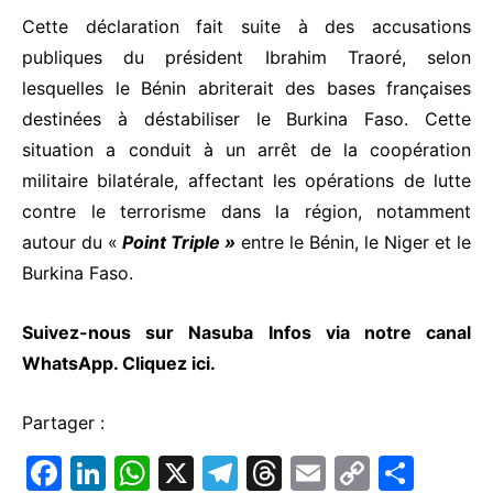
Cette déclaration fait suite à des accusations
publiques du président Ibrahim Traoré, selon
lesquelles le Bénin abriterait des bases françaises
destinées à déstabiliser le Burkina Faso. Cette
situation a conduit à un arrêt de la coopération
militaire bilatérale, affectant les opérations de lutte
contre le terrorisme dans la région, notamment
autour du «
Point Triple »
entre le Bénin, le Niger et le
Burkina Faso.
Suivez-nous sur Nasuba Infos via notre canal
WhatsApp.
Cliquez ici.
Partager :
F
Li
W
X
T
T
E
C
P