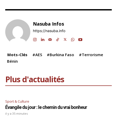
a
n
h
el
hr
m
o
ar
c
k
at
e
e
ai
p
ta
e
e
s
gr
a
l
y
g
Nasuba Infos
b
dI
A
a
d
Li
er
https://nasuba.info
o
n
p
m
s
n
o
p
k
k
Mots-Clés
#AES
#Burkina Faso
#Terrorisme
Bénin
Plus d'actualités
Sport & Culture
Évangile du jour : le chemin du vrai bonheur
il y a 35 minutes