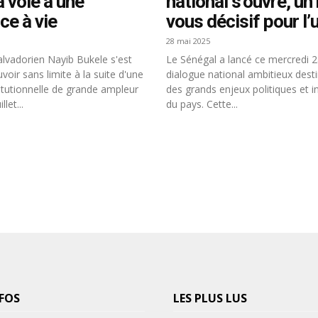
a voie à une
national s’ouvre, un
ce à vie
vous décisif pour l’
28 mai 2025
alvadorien Nayib Bukele s'est
Le Sénégal a lancé ce mercredi 
oir sans limite à la suite d'une
dialogue national ambitieux dest
tutionnelle de grande ampleur
des grands enjeux politiques et in
let...
du pays. Cette...
FOS
LES PLUS LUS