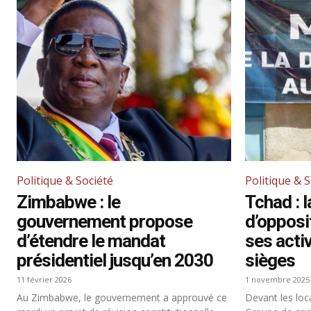
Politique & Société
Politique & 
Zimbabwe : le
Tchad : l
gouvernement propose
d’oppos
d’étendre le mandat
ses acti
présidentiel jusqu’en 2030
sièges
11 février 2026
1 novembre 2025
Au Zimbabwe, le gouvernement a approuvé ce
Devant les loca