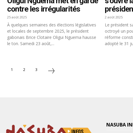
Oligui Nguema met en garde
s’ouvre l
contre les irrégularités
présiden
25 août 2025
2 août 2025
À quelques semaines des élections législatives
Le président s
et locales de septembre 2025, le président
octroyé un pouv
gabonais Brice Clotaire Oligui Nguema hausse
réforme consti
le ton. Samedi 23 août,...
adopté le 31 juil
1
2
3
NASUBA IN