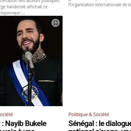
ertation des acteurs politiques
l’Organisation internationale de la.
rge banderole affichait ce
quivoque :...
Société
Politique & Société
 : Nayib Bukele
Sénégal : le dialogu