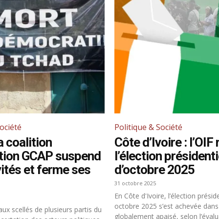
Société
Politique & Société
a coalition
Côte d’Ivoire : l’OIF 
ition GCAP suspend
l’élection présidenti
vités et ferme ses
d’octobre 2025
31 octobre 2025
En Côte d'Ivoire, l’élection présid
octobre 2025 s’est achevée dans
ux scellés de plusieurs partis du
globalement apaisé, selon l’éval