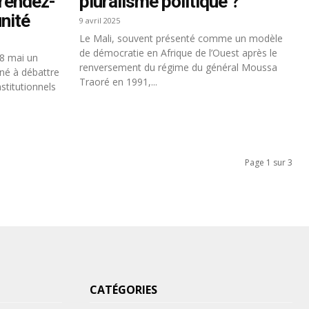
 rendez-
pluralisme politique ?
unité
9 avril 2025
Le Mali, souvent présenté comme un modèle
de démocratie en Afrique de l’Ouest après le
28 mai un
renversement du régime du général Moussa
iné à débattre
Traoré en 1991,...
stitutionnels
Page 1 sur 3
CATÉGORIES