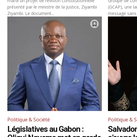
mardi un projet de révision constitutionnelle
Groupe de conc
présenté par le ministre de la Justice, Ziyambi
(GCAP), une la
Ziyambi. Le document...
message sans é
Politique & Société
Politique & 
Législatives au Gabon :
Salvador