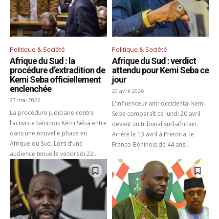
Politique & Société
Politique & Société
Afrique du Sud : la
Afrique du Sud : verdict
procédure d’extradition de
attendu pour Kemi Seba ce
Kemi Seba officiellement
jour
enclenchée
20 avril 2026
23 mai 2026
L'influenceur anti-occidental Kemi
La procédure judiciaire contre
Seba comparaît ce lundi 20 avril
l’activiste béninois Kémi Séba entre
devant un tribunal sud-africain.
dans une nouvelle phase en
Arrêté le 13 avril à Pretoria, le
Afrique du Sud. Lors d’une
Franco-Béninois de 44 ans...
audience tenue le vendredi 22...