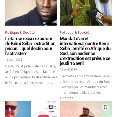
Politique & Société
Politique & Société
L’étau se resserre autour
Mandat d’arrêt
de Kémi Séba : extradition,
international contre Kemi
prison… quel destin pour
Seba : arrêté en Afrique du
l’activiste ?
Sud, son audience
d’extradition est prévue ce
16 avril 2026
jeudi 16 avril
L'activiste et polémiste Kemi Seba,
16 avril 2026
arrêté en Afrique du Sud, fait face
L'activiste et polémiste Kemi Seba
à une procédure d'extradition vers
a été interpellé en Afrique du Sud.
le Bénin, qui a émis un mandat...
Il est visé par un mandat d'arrêt
international délivré par les
autorités...