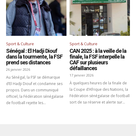
Sport & Culture
Sport & Culture
Sénégal : El Hadji Diouf
CAN 2025 : à la veille de la
dans la tourmente, la FSF
finale, la FSF interpelle la
prend ses distances
CAF sur plusieurs
défaillances
26 janvier 2026
17 janvier 2026
Au Sénégal, la FSF se démarque
À quelques heures de la finale de
d’El Hadji Diouf et condamne ses
la Coupe d’Afrique des Nations, la
propos. Dans un communiqué
Fédération sénégalaise de football
officiel, la Fédération sénégalaise
sort de sa réserve et alerte sur...
de football rejette les...