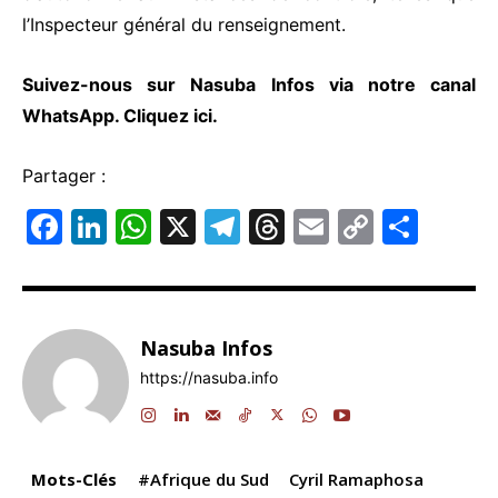
l’Inspecteur général du renseignement.
Suivez-nous sur Nasuba Infos via notre canal
WhatsApp.
Cliquez ici.
Partager :
F
Li
W
X
T
T
E
C
P
a
n
h
el
hr
m
o
ar
c
k
at
e
e
ai
p
ta
e
e
s
gr
a
l
y
g
Nasuba Infos
b
dI
A
a
d
Li
er
https://nasuba.info
o
n
p
m
s
n
o
p
k
k
Mots-Clés
#Afrique du Sud
Cyril Ramaphosa