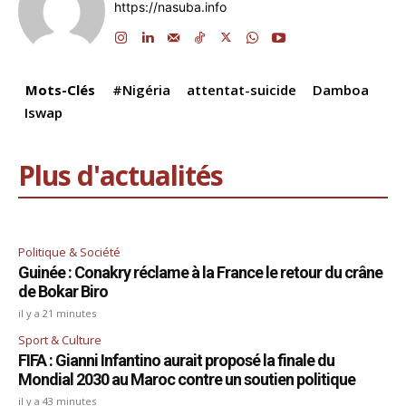
https://nasuba.info
o
n
p
m
s
n
o
p
k
k
Mots-Clés
#Nigéria
attentat-suicide
Damboa
Iswap
Plus d'actualités
Politique & Société
Guinée : Conakry réclame à la France le retour du crâne
de Bokar Biro
il y a 21 minutes
Sport & Culture
FIFA : Gianni Infantino aurait proposé la finale du
Mondial 2030 au Maroc contre un soutien politique
il y a 43 minutes