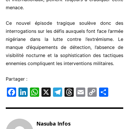
menace.
Ce nouvel épisode tragique soulève donc des
interrogations sur les défis auxquels font face l’armée
nigériane dans la lutte contre l’extrémisme. Le
manque d’équipements de détection, l’absence de
visibilité nocturne et la sophistication des tactiques
ennemies compliquent les interventions militaires.
Partager :
F
Li
W
X
T
T
E
C
P
a
n
h
el
hr
m
o
ar
c
k
at
e
e
ai
p
ta
e
e
s
gr
a
l
y
g
Nasuba Infos
b
dI
A
a
d
Li
er