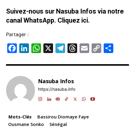
Suivez-nous sur Nasuba Infos via notre
canal WhatsApp.
Cliquez ici.
Partager :
F
Li
W
X
T
T
E
C
P
a
n
h
el
hr
m
o
ar
c
k
at
e
e
ai
p
ta
e
e
s
gr
a
l
y
g
Nasuba Infos
b
dI
A
a
d
Li
er
https://nasuba.info
o
n
p
m
s
n
o
p
k
k
Mots-Clés
Bassirou Diomaye Faye
Ousmane Sonko
Sénégal