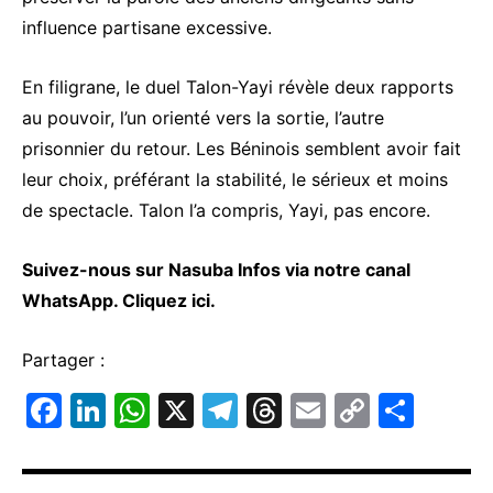
influence partisane excessive.
En filigrane, le duel Talon-Yayi révèle deux rapports
au pouvoir, l’un orienté vers la sortie, l’autre
prisonnier du retour. Les Béninois semblent avoir fait
leur choix, préférant la stabilité, le sérieux et moins
de spectacle. Talon l’a compris, Yayi, pas encore.
Suivez-nous sur Nasuba Infos via notre canal
WhatsApp.
Cliquez ici.
Partager :
F
Li
W
X
T
T
E
C
P
a
n
h
el
hr
m
o
ar
c
k
at
e
e
ai
p
ta