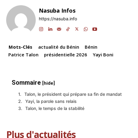
e
e
s
gr
a
l
y
g
Nasuba Infos
b
dI
A
a
d
Li
er
https://nasuba.info
o
n
p
m
s
n
o
p
k
k
Mots-Clés
actualité du Bénin
Bénin
Patrice Talon
présidentielle 2026
Yayi Boni
Sommaire
[hide]
Talon, le président qui prépare sa fin de mandat
Yayi, la parole sans relais
Talon, le temps de la stabilité
Plus d'actualités