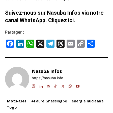
Suivez-nous sur Nasuba Infos via notre
canal WhatsApp.
Cliquez ici.
Partager :
F
Li
W
X
T
T
E
C
P
a
n
h
el
hr
m
o
ar
c
k
at
e
e
ai
p
ta
e
e
s
gr
a
l
y
g
Nasuba Infos
b
dI
A
a
d
Li
er
https://nasuba.info
o
n
p
m
s
n
o
p
k
k
Mots-Clés
#Faure Gnassingbé
énergie nucléaire
Togo