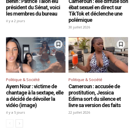
Bénin : Patrice Talon élu
Cameroun : elle diffuse son
président du Sénat, voici
ébat sexuel en direct sur
les membres du bureau
TikTok et déclenche une
polémique
il y a 2 jours
30 juillet 2026
Politique & Société
Politique & Société
Ayem Nour : victime de
Cameroun : accusée de
chantage à la sextape, elle
prostitution, Jessica
a décidé de dévoiler la
Edima sort du silence et
vidéo (image)
livre sa version des faits
il y a 5 jours
22 juillet 2026