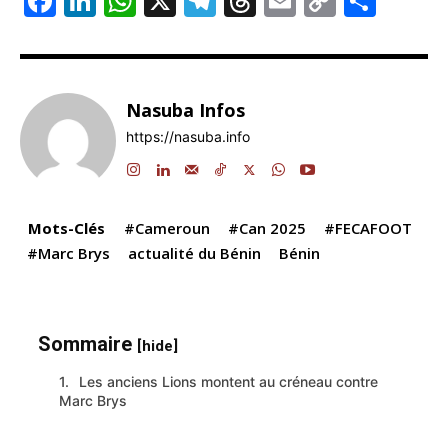
F
Li
W
X
T
T
E
C
P
a
n
h
el
hr
m
o
ar
c
k
at
e
e
ai
p
ta
e
e
s
gr
a
l
y
g
Nasuba Infos
b
dI
A
a
d
Li
er
https://nasuba.info
o
n
p
m
s
n
o
p
k
k
Mots-Clés
#Cameroun
#Can 2025
#FECAFOOT
#Marc Brys
actualité du Bénin
Bénin
Sommaire
[hide]
Les anciens Lions montent au créneau contre
Marc Brys