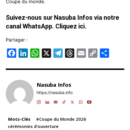
Coupe du monde.
Suivez-nous sur Nasuba Infos via notre
canal WhatsApp.
Cliquez ici.
Partager :
F
Li
W
X
T
T
E
C
P
a
n
h
el
hr
m
o
ar
c
k
at
e
e
ai
p
ta
e
e
s
gr
a
l
y
g
Nasuba Infos
b
dI
A
a
d
Li
er
https://nasuba.info
o
n
p
m
s
n
o
p
k
k
Mots-Clés
#Coupe du Monde 2026
cérémonies d’ouverture