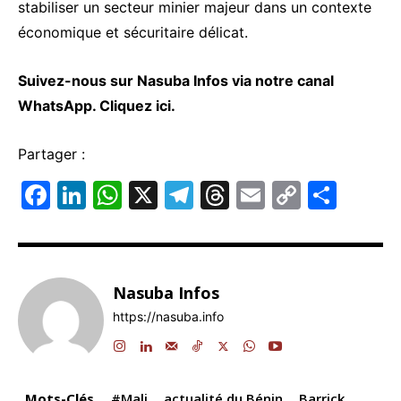
stabiliser un secteur minier majeur dans un contexte
économique et sécuritaire délicat.
Suivez-nous sur Nasuba Infos via notre canal
WhatsApp.
Cliquez ici.
Partager :
F
Li
W
X
T
T
E
C
P
a
n
h
el
hr
m
o
ar
c
k
at
e
e
ai
p
ta
e
e
s
gr
a
l
y
g
Nasuba Infos
b
dI
A
a
d
Li
er
https://nasuba.info
o
n
p
m
s
n
o
p
k
k
Mots-Clés
#Mali
actualité du Bénin
Barrick