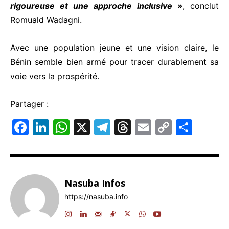
rigoureuse et une approche inclusive »
, conclut
Romuald Wadagni.
Avec une population jeune et une vision claire, le
Bénin semble bien armé pour tracer durablement sa
voie vers la prospérité.
Partager :
F
Li
W
X
T
T
E
C
P
a
n
h
el
hr
m
o
ar
c
k
at
e
e
ai
p
ta
e
e
s
gr
a
l
y
g
Nasuba Infos
b
dI
A
a
d
Li
er
https://nasuba.info
o
n
p
m
s
n
o
p
k