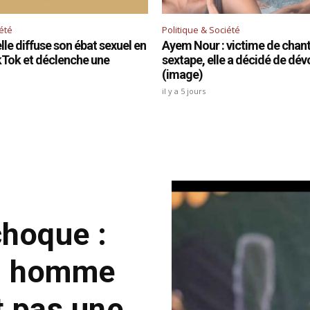
iété
Politique & Société
le diffuse son ébat sexuel en
Ayem Nour : victime de chant
ikTok et déclenche une
sextape, elle a décidé de dévo
(image)
il y a 5 jours