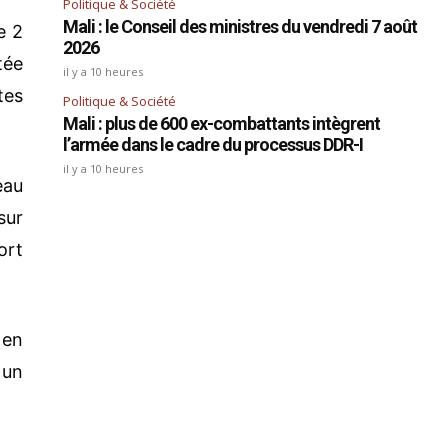
Politique & Société
Mali : le Conseil des ministres du vendredi 7 août
e 2
2026
tée
il y a 10 heures
tes
Politique & Société
Mali : plus de 600 ex-combattants intègrent
l’armée dans le cadre du processus DDR-I
il y a 10 heures
eau
sur
ort
 en
 un