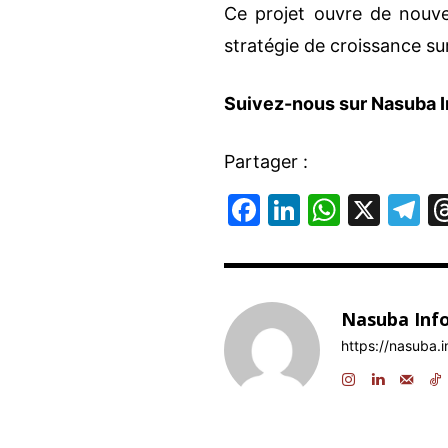
Ce projet ouvre de nouvel
stratégie de croissance su
Suivez-nous sur Nasuba I
Partager :
F
Li
W
X
T
a
n
h
el
c
k
at
e
e
e
s
g
Nasuba Inf
b
dI
A
a
https://nasuba.i
o
n
p
o
p
k