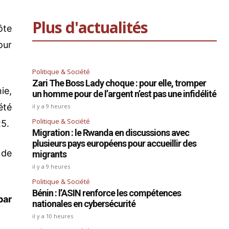
Plus d'actualités
ôte
our
Politique & Société
Zari The Boss Lady choque : pour elle, tromper
ie,
un homme pour de l’argent n’est pas une infidélité
été
il y a 9 heures
Politique & Société
25.
Migration : le Rwanda en discussions avec
plusieurs pays européens pour accueillir des
 de
migrants
il y a 9 heures
Politique & Société
Bénin : l’ASIN renforce les compétences
par
nationales en cybersécurité
il y a 10 heures