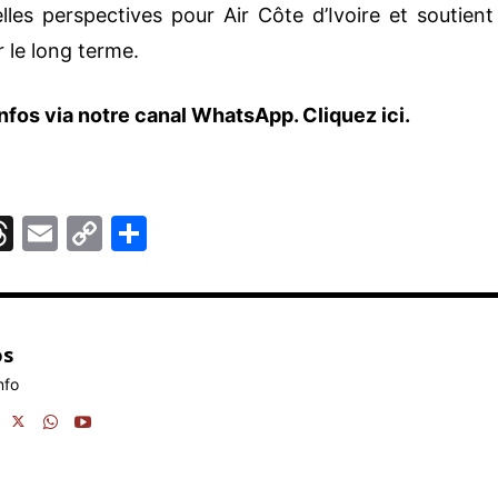
les perspectives pour Air Côte d’Ivoire et soutient
r le long terme.
nfos via notre canal WhatsApp.
Cliquez ici.
T
E
C
P
hr
m
o
ar
e
ai
p
ta
r
a
l
y
g
os
d
Li
er
nfo
m
s
n
k