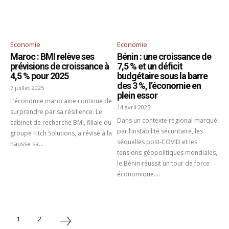
Economie
Economie
Maroc : BMI relève ses
Bénin : une croissance de
prévisions de croissance à
7,5 % et un déficit
4,5 % pour 2025
budgétaire sous la barre
des 3 %, l’économie en
7 juillet 2025
plein essor
L’économie marocaine continue de
14 avril 2025
surprendre par sa résilience. Le
Dans un contexte régional marqué
cabinet de recherche BMI, filiale du
par l’instabilité sécuritaire, les
groupe Fitch Solutions, a révisé à la
séquelles post-COVID et les
hausse sa...
tensions géopolitiques mondiales,
le Bénin réussit un tour de force
économique....
1
2