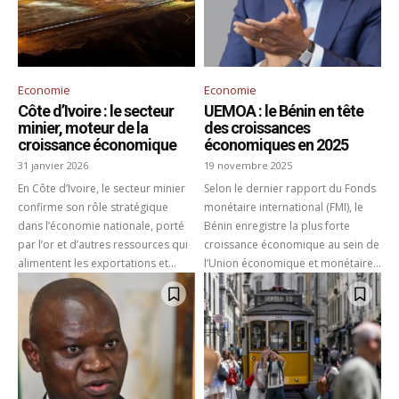
Economie
Economie
Côte d’Ivoire : le secteur
UEMOA : le Bénin en tête
minier, moteur de la
des croissances
croissance économique
économiques en 2025
31 janvier 2026
19 novembre 2025
En Côte d’Ivoire, le secteur minier
Selon le dernier rapport du Fonds
confirme son rôle stratégique
monétaire international (FMI), le
dans l’économie nationale, porté
Bénin enregistre la plus forte
par l’or et d’autres ressources qui
croissance économique au sein de
alimentent les exportations et...
l’Union économique et monétaire...