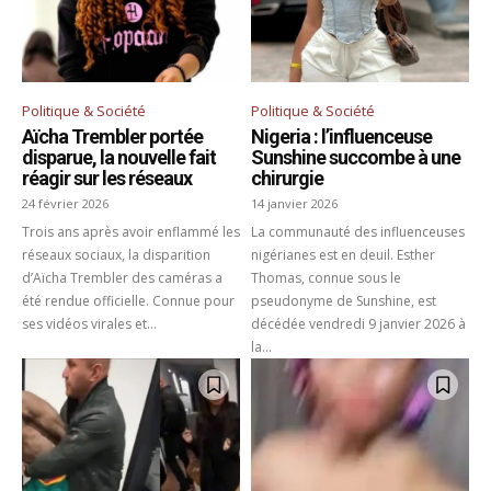
Politique & Société
Politique & Société
Aïcha Trembler portée
Nigeria : l’influenceuse
disparue, la nouvelle fait
Sunshine succombe à une
réagir sur les réseaux
chirurgie
24 février 2026
14 janvier 2026
Trois ans après avoir enflammé les
La communauté des influenceuses
réseaux sociaux, la disparition
nigérianes est en deuil. Esther
d’Aïcha Trembler des caméras a
Thomas, connue sous le
été rendue officielle. Connue pour
pseudonyme de Sunshine, est
ses vidéos virales et...
décédée vendredi 9 janvier 2026 à
la...