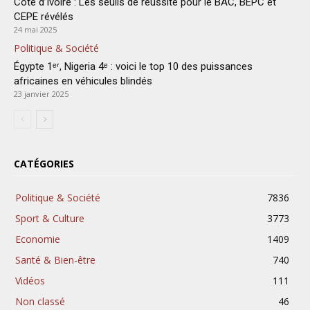
Côte d’Ivoire : Les seuils de réussite pour le BAC, BEPC et
CEPE révélés
24 mai 2025
Politique & Société
Égypte 1ᵉʳ, Nigeria 4ᵉ : voici le top 10 des puissances
africaines en véhicules blindés
23 janvier 2025
CATÉGORIES
Politique & Société
7836
Sport & Culture
3773
Economie
1409
Santé & Bien-être
740
Vidéos
111
Non classé
46