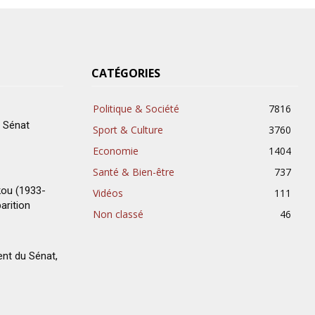
CATÉGORIES
Politique & Société
7816
u Sénat
Sport & Culture
3760
Economie
1404
Santé & Bien-être
737
kou (1933-
Vidéos
111
arition
Non classé
46
ent du Sénat,