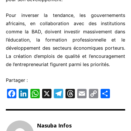
Pour inverser la tendance, les gouvernements
africains, en collaboration avec des institutions
comme la BAD, doivent investir massivement dans
l’éducation, la formation professionnelle et le
développement des secteurs économiques porteurs.
La création d’emplois de qualité et l’encouragement
de l’entrepreneuriat figurent parmi les priorités.
Partager :
F
Li
W
X
T
T
E
C
P
a
n
h
el
hr
m
o
ar
c
k
at
e
e
ai
p
ta
e
e
s
gr
a
l
y
g
Nasuba Infos
b
dI
A
a
d
Li
er