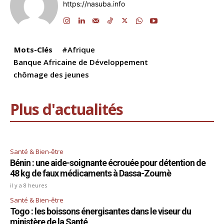
https://nasuba.info
o
n
p
m
s
n
o
p
k
k
Mots-Clés
#Afrique
Banque Africaine de Développement
chômage des jeunes
Plus d'actualités
Santé & Bien-être
Bénin : une aide-soignante écrouée pour détention de
48 kg de faux médicaments à Dassa-Zoumè
il y a 8 heures
Santé & Bien-être
Togo : les boissons énergisantes dans le viseur du
ministère de la Santé