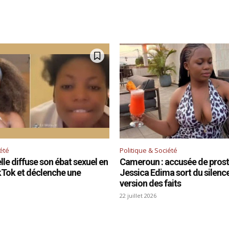
iété
Politique & Société
le diffuse son ébat sexuel en
Cameroun : accusée de prosti
ikTok et déclenche une
Jessica Edima sort du silence 
version des faits
22 juillet 2026