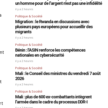
un homme pour de l’argent n’est pas une infidélité
il y a 2 heures
a
Politique & Société
Migration : le Rwanda en discussions avec
plusieurs pays européens pour accueillir des
migrants
il y a 2 heures
Politique & Société
Bénin : l’ASIN renforce les compétences
ant
nationales en cybersécurité
il y a 2 heures
Politique & Société
Mali : le Conseil des ministres du vendredi 7 août
2026
t
il y a 2 heures
Politique & Société
Mali : plus de 600 ex-combattants intègrent
l’armée dans le cadre du processus DDR-I
rt
il y a 2 heures