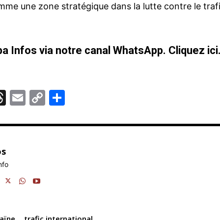
me une zone stratégique dans la lutte contre le traf
a Infos via notre canal WhatsApp.
Cliquez ici
T
E
C
P
hr
m
o
ar
e
ai
p
ta
r
a
l
y
g
os
d
Li
er
nfo
m
s
n
k
aïne
trafic international