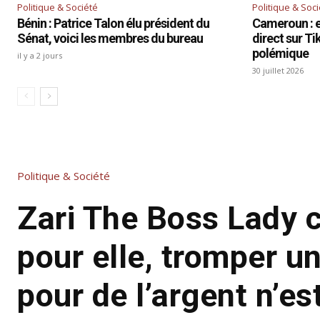
Politique & Société
Politique & Soc
Bénin : Patrice Talon élu président du
Cameroun : el
Sénat, voici les membres du bureau
direct sur T
polémique
il y a 2 jours
30 juillet 2026