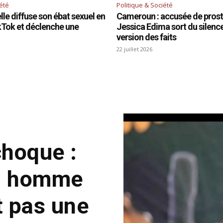
iété
Politique & Société
le diffuse son ébat sexuel en
Cameroun : accusée de prosti
ikTok et déclenche une
Jessica Edima sort du silence 
version des faits
22 juillet 2026