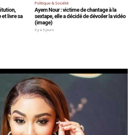
Politique & Société
tution,
Ayem Nour : victime de chantage à la
et livre sa
sextape, elle a décidé de dévoiler la vidéo
(image)
il y a 5 jours