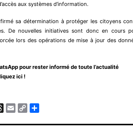
d’accès aux systèmes d’information.
ffirmé sa détermination à protéger les citoyens con
es. De nouvelles initiatives sont donc en cours p
forcée lors des opérations de mise à jour des donn
tsApp pour rester informé de toute l’actualité
liquez ici
!
T
E
C
P
hr
m
o
ar
e
ai
p
ta