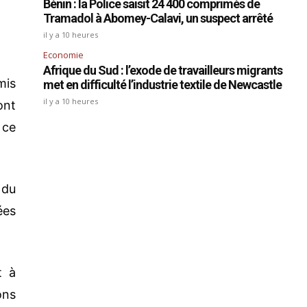
Bénin : la Police saisit 24 400 comprimés de
Tramadol à Abomey-Calavi, un suspect arrêté
il y a 10 heures
Economie
Afrique du Sud : l’exode de travailleurs migrants
mis
met en difficulté l’industrie textile de Newcastle
il y a 10 heures
ont
 ce
 du
ées
t à
ons