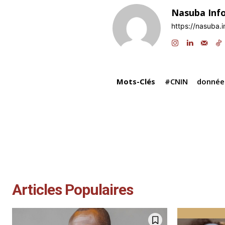
e
e
s
g
Nasuba Inf
b
dI
A
a
https://nasuba.i
o
n
p
o
p
k
Mots-Clés
#CNIN
donnée
Articles Populaires