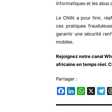
informatiques et les abus 
Le CNIN a pour finir, réa
ces pratiques frauduleus
garantir une sécurité ren
mobiles.
Rejoignez notre canal Wha
africaine en temps réel.
C
Partager :
F
Li
W
X
T
a
n
h
el
c
k
at
e