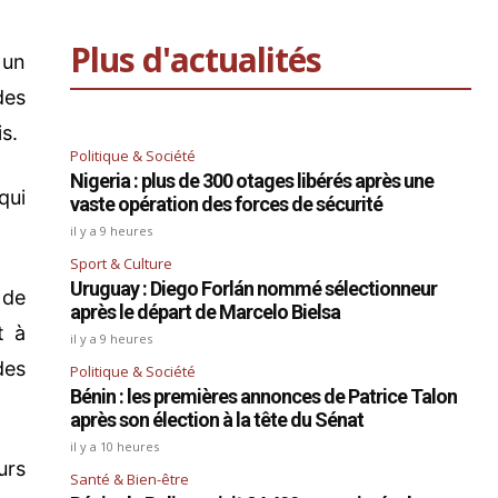
Plus d'actualités
 un
des
s.
Politique & Société
Nigeria : plus de 300 otages libérés après une
qui
vaste opération des forces de sécurité
il y a 9 heures
Sport & Culture
Uruguay : Diego Forlán nommé sélectionneur
 de
après le départ de Marcelo Bielsa
t à
il y a 9 heures
des
Politique & Société
Bénin : les premières annonces de Patrice Talon
après son élection à la tête du Sénat
il y a 10 heures
urs
Santé & Bien-être