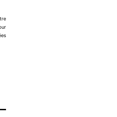
tre
our
ées