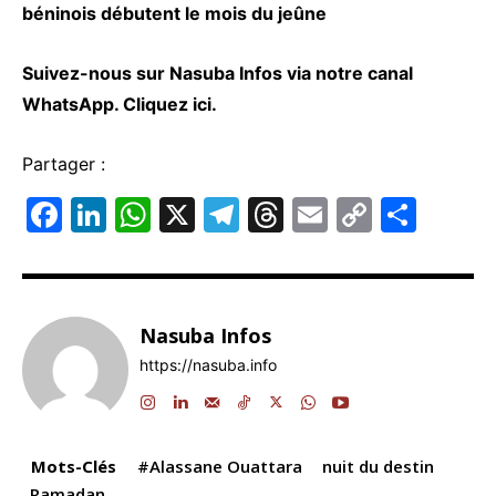
béninois débutent le mois du jeûne
Suivez-nous sur Nasuba Infos via notre canal
WhatsApp.
Cliquez ici.
Partager :
F
Li
W
X
T
T
E
C
P
a
n
h
el
hr
m
o
ar
c
k
at
e
e
ai
p
ta
e
e
s
gr
a
l
y
g
Nasuba Infos
b
dI
A
a
d
Li
er
https://nasuba.info
o
n
p
m
s
n
o
p
k
k
Mots-Clés
#Alassane Ouattara
nuit du destin
Ramadan