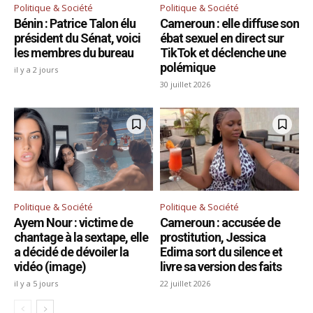
Politique & Société
Politique & Société
Bénin : Patrice Talon élu
Cameroun : elle diffuse son
président du Sénat, voici
ébat sexuel en direct sur
les membres du bureau
TikTok et déclenche une
polémique
il y a 2 jours
30 juillet 2026
Politique & Société
Politique & Société
Ayem Nour : victime de
Cameroun : accusée de
chantage à la sextape, elle
prostitution, Jessica
a décidé de dévoiler la
Edima sort du silence et
vidéo (image)
livre sa version des faits
il y a 5 jours
22 juillet 2026