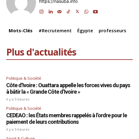
https://nasuba.info
o
n
p
m
s
n
o
p
k
k
Mots-Clés
#Recrutement
Égypte
professeurs
Plus d'actualités
Politique & Société
Côte d’Ivoire : Ouattara appelle les forces vives du pays
à bâtir la « Grande Côte d’Ivoire »
il y a 5 heures
Politique & Société
CEDEAO : les États membres rappelés à l’ordre pour le
paiement de leurs contributions
il y a 5 heures
Sport & Culture