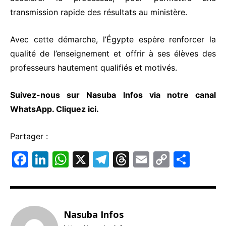
transmission rapide des résultats au ministère.
Avec cette démarche, l’Égypte espère renforcer la
qualité de l’enseignement et offrir à ses élèves des
professeurs hautement qualifiés et motivés.
Suivez-nous sur Nasuba Infos via notre canal
WhatsApp.
Cliquez ici.
Partager :
F
Li
W
X
T
T
E
C
P
a
n
h
el
hr
m
o
ar
c
k
at
e
e
ai
p
ta
e
e
s
gr
a
l
y
g
Nasuba Infos
b
dI
A
a
d
Li
er