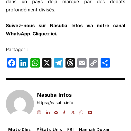
dans un pays déjà marqué par des débats
profondément divisés.
Suivez-nous sur Nasuba Infos via notre canal
WhatsApp.
Cliquez ici.
Partager :
F
Li
W
X
T
T
E
C
P
a
n
h
el
hr
m
o
ar
c
k
at
e
e
ai
p
ta
e
e
s
gr
a
l
y
g
Nasuba Infos
b
dI
A
a
d
Li
er
https://nasuba.info
o
n
p
m
s
n
o
p
k
k
Mots-Clés
#États-Unis
FBI
Hannah Dugan