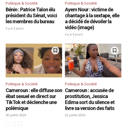
Politique & Société
Politique & Société
Bénin : Patrice Talon élu
Ayem Nour : victime de
président du Sénat, voici
chantage à la sextape, elle
les membres du bureau
a décidé de dévoiler la
vidéo (image)
il y a 3 jours
il y a 6 jours
Politique & Société
Politique & Société
Cameroun : elle diffuse son
Cameroun : accusée de
ébat sexuel en direct sur
prostitution, Jessica
TikTok et déclenche une
Edima sort du silence et
polémique
livre sa version des faits
30 juillet 2026
22 juillet 2026