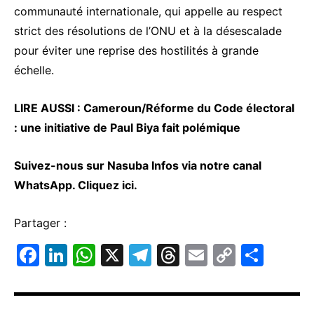
communauté internationale, qui appelle au respect
strict des résolutions de l’ONU et à la désescalade
pour éviter une reprise des hostilités à grande
échelle.
LIRE AUSSI :
Cameroun/Réforme du Code électoral
: une initiative de Paul Biya fait polémique
Suivez-nous sur Nasuba Infos via notre canal
WhatsApp.
Cliquez ici.
Partager :
F
Li
W
X
T
T
E
C
P
a
n
h
el
hr
m
o
ar
c
k
at
e
e
ai
p
ta