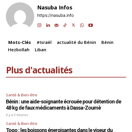
e
e
s
gr
a
l
y
g
Nasuba Infos
b
dI
A
a
d
Li
er
https://nasuba.info
o
n
p
m
s
n
o
p
k
k
Mots-Clés
#Israël
actualité du Bénin
Bénin
Hezbollah
Liban
Plus d'actualités
Santé & Bien-être
Bénin : une aide-soignante écrouée pour détention de
48 kg de faux médicaments à Dassa-Zoumè
il y a 3 heures
Santé & Bien-être
Togo : les boissons énergisantes dans le viseur du