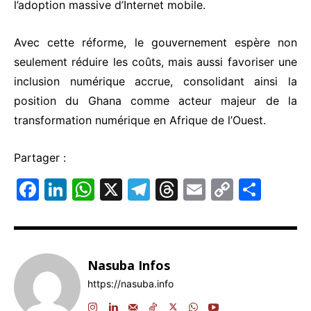
l’adoption massive d’Internet mobile.
Avec cette réforme, le gouvernement espère non
seulement réduire les coûts, mais aussi favoriser une
inclusion numérique accrue, consolidant ainsi la
position du Ghana comme acteur majeur de la
transformation numérique en Afrique de l’Ouest.
Partager :
F
Li
W
X
T
T
E
C
P
a
n
h
el
hr
m
o
ar
c
k
at
e
e
ai
p
ta
e
e
s
gr
a
l
y
g
Nasuba Infos
b
dI
A
a
d
Li
er
https://nasuba.info
o
n
p
m
s
n