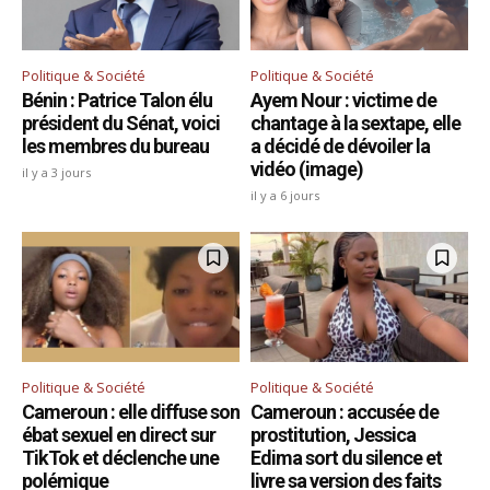
Politique & Société
Politique & Société
Bénin : Patrice Talon élu
Ayem Nour : victime de
président du Sénat, voici
chantage à la sextape, elle
les membres du bureau
a décidé de dévoiler la
vidéo (image)
il y a 3 jours
il y a 6 jours
Politique & Société
Politique & Société
Cameroun : elle diffuse son
Cameroun : accusée de
ébat sexuel en direct sur
prostitution, Jessica
TikTok et déclenche une
Edima sort du silence et
polémique
livre sa version des faits