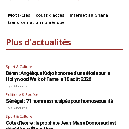
o
p
k
k
Mots-Clés
coûts d’accès
Internet au Ghana
transformation numérique
Plus d'actualités
Sport & Culture
Bénin : Angélique Kidjo honorée d’une étoile sur le
Hollywood Walk of Fame le 18 août 2026
il y a 4 heures
Politique & Société
Sénégal : 71 hommes inculpés pour homosexualité
il y a 4 heures
Sport & Culture
Côte d’Ivoire : le prophète Jean-Marie Domoraud est
décédé aux États-Unis