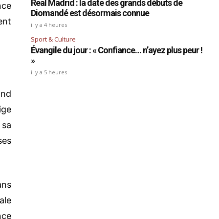
Real Madrid : la date des grands débuts de
nce
Diomandé est désormais connue
ent
il y a 4 heures
Sport & Culture
Évangile du jour : « Confiance… n’ayez plus peur !
»
il y a 5 heures
and
ige
 sa
ses
ans
ale
nce