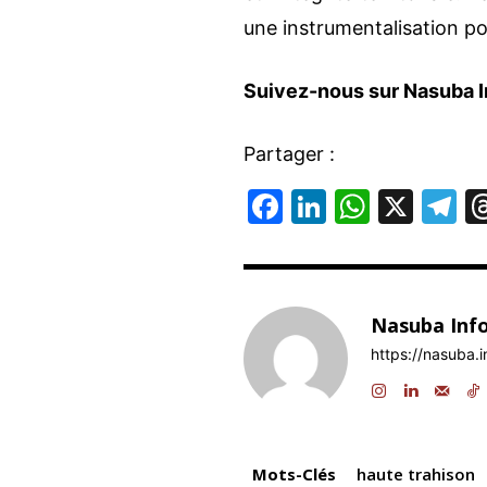
une instrumentalisation pol
Suivez-nous sur Nasuba I
Partager :
F
Li
W
X
T
a
n
h
el
c
k
at
e
e
e
s
g
Nasuba Inf
b
dI
A
a
https://nasuba.i
o
n
p
o
p
k
Mots-Clés
haute trahison