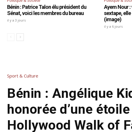
Politique & Société
Politique & Soc
Bénin : Patrice Talon élu président du
Ayem Nour : 
Sénat, voici les membres du bureau
sextape, elle
(image)
il y a 3 jours
il y a 6 jours