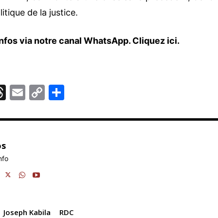
itique de la justice.
nfos via notre canal WhatsApp.
Cliquez ici.
T
E
C
P
hr
m
o
ar
e
ai
p
ta
r
a
l
y
g
os
d
Li
er
nfo
m
s
n
k
Joseph Kabila
RDC