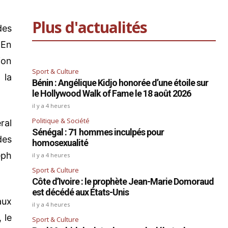
Plus d'actualités
des
 En
ion
Sport & Culture
 la
Bénin : Angélique Kidjo honorée d’une étoile sur
le Hollywood Walk of Fame le 18 août 2026
il y a 4 heures
Politique & Société
ral
Sénégal : 71 hommes inculpés pour
des
homosexualité
eph
il y a 4 heures
Sport & Culture
Côte d’Ivoire : le prophète Jean-Marie Domoraud
est décédé aux États-Unis
aux
il y a 4 heures
 le
Sport & Culture