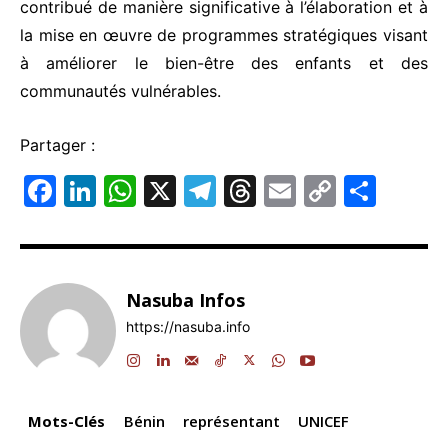
contribué de manière significative à l’élaboration et à
la mise en œuvre de programmes stratégiques visant
à améliorer le bien-être des enfants et des
communautés vulnérables.
Partager :
F
Li
W
X
T
T
E
C
P
a
n
h
el
hr
m
o
ar
c
k
at
e
e
ai
p
ta
e
e
s
gr
a
l
y
g
Nasuba Infos
b
dI
A
a
d
Li
er
https://nasuba.info
o
n
p
m
s
n
o
p
k
k
Mots-Clés
Bénin
représentant
UNICEF