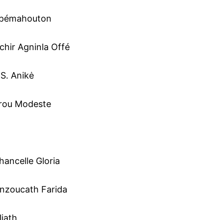
Kpémahouton
ir Agninla Offé
S. Anikė
rou Modeste
ancelle Gloria
nzoucath Farida
iath