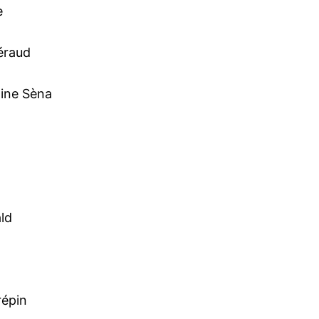
e
éraud
ine Sèna
ld
épin