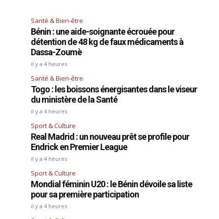
Santé & Bien-être
Bénin : une aide-soignante écrouée pour
détention de 48 kg de faux médicaments à
Dassa-Zoumè
il y a 4 heures
Santé & Bien-être
Togo : les boissons énergisantes dans le viseur
du ministère de la Santé
il y a 4 heures
Sport & Culture
Real Madrid : un nouveau prêt se profile pour
Endrick en Premier League
il y a 4 heures
Sport & Culture
Mondial féminin U20 : le Bénin dévoile sa liste
pour sa première participation
il y a 4 heures