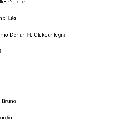
les-Yannel
di Léa
mo Dorian H. Olakounlègni
i
 Bruno
urdin