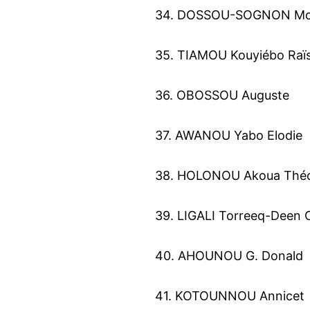
34. DOSSOU-SOGNON Mond
35. TIAMOU Kouyiébo Raï
36. OBOSSOU Auguste
37. AWANOU Yabo Elodie
38. HOLONOU Akoua Théo
39. LIGALI Torreeq-Deen C
40. AHOUNOU G. Donald
41. KOTOUNNOU Annicet