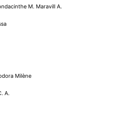
acinthe M. Maravill A.
ssa
dora Milène
. A.