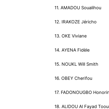
11. AMADOU Soualihou
12. IRAKOZE Jéricho
13. OKE Viviane
14. AYENA Fidèle
15. NOUKL Will Smith
16. OBEY Cherifou
17. FADONOUGBO Honori
18. ALIDOU Al Fayad Too