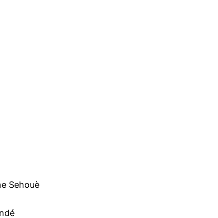
ne Sehouè
undé