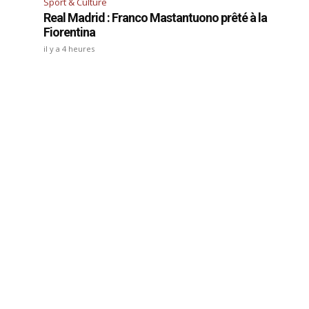
Sport & Culture
Real Madrid : Franco Mastantuono prêté à la
Fiorentina
il y a 4 heures