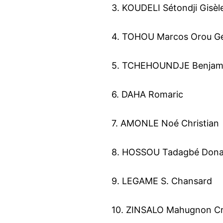
3. KOUDELI Sétondji Gisèl
4. TOHOU Marcos Orou G
5. TCHEHOUNDJE Benjam
6. DAHA Romaric
7. AMONLE Noé Christian
8. HOSSOU Tadagbé Dona
9. LEGAME S. Chansard
10. ZINSALO Mahugnon Cr