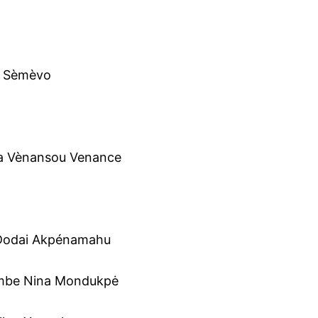
 Sèmèvo
 Vènansou Venance
-Dodai Akpénamahu
ombe Nina Mondukpė