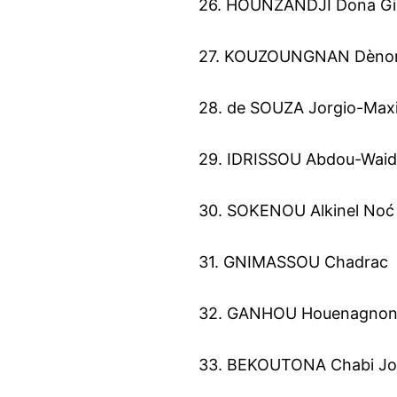
26. HOUNZANDJI Dona Gil
27. KOUZOUNGNAN Dènon
28. de SOUZA Jorgio-Maxi
29. IDRISSOU Abdou-Waid
30. SOKENOU Alkinel Noć
31. GNIMASSOU Chadrac
32. GANHOU Houenagnon
33. BEKOUTONA Chabi Jo