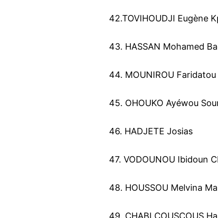
42.TOVIHOUDJI Eugène 
43. HASSAN Mohamed Bach
44. MOUNIROU Faridatou 
45. OHOUKO Ayéwou Sou
46. HADJETE Josias
47. VODOUNOU Ibidoun Ch
48. HOUSSOU Melvina Ma
49. CHABI COUSCOUS Hal