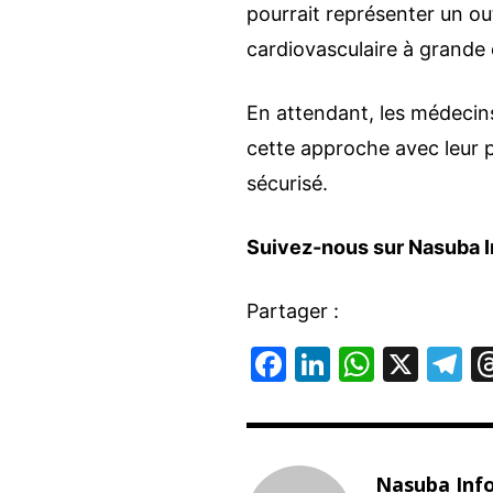
pourrait représenter un out
cardiovasculaire à grande 
En attendant, les médeci
cette approche avec leur p
sécurisé.
Suivez-nous sur Nasuba I
Partager :
F
Li
W
X
T
a
n
h
el
c
k
at
e
e
e
s
g
Nasuba Inf