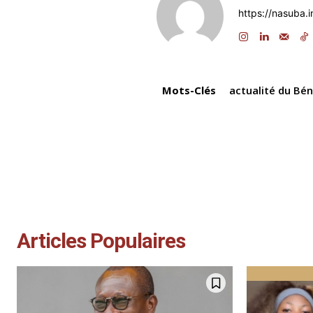
b
dI
A
a
https://nasuba.i
o
n
p
o
p
k
Mots-Clés
actualité du Bén
Articles Populaires