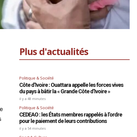
Plus d'actualités
Politique & Société
Côte d’Ivoire : Ouattara appelle les forces vives
du pays à bâtir la « Grande Côte d’Ivoire »
x
il y a 48 minutes
Politique & Société
ne
CEDEAO : les États membres rappelés à l’ordre
s
pour le paiement de leurs contributions
il y a 54 minutes