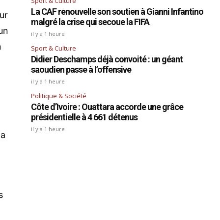
Sport & Culture
La CAF renouvelle son soutien à Gianni Infantino
ur
malgré la crise qui secoue la FIFA
un
il y a 1 heure
n
Sport & Culture
Didier Deschamps déjà convoité : un géant
saoudien passe à l’offensive
il y a 1 heure
Politique & Société
Côte d’Ivoire : Ouattara accorde une grâce
présidentielle à 4 661 détenus
il y a 1 heure
la
s
s