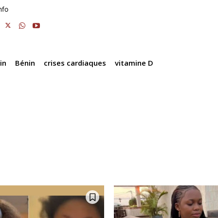
d
Li
er
nfo
m
s
n
k
in
Bénin
crises cardiaques
vitamine D