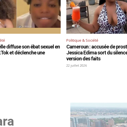
iété
Politique & Société
le diffuse son ébat sexuel en
Cameroun : accusée de prosti
ikTok et déclenche une
Jessica Edima sort du silence 
version des faits
22 juillet 2026