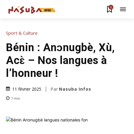
0
Sport & Culture
Bénin : Anɔnugbè, Xù,
Acɛ̀ – Nos langues à
l’honneur !
Par
Nasuba Infos
11 février 2025
1
min.