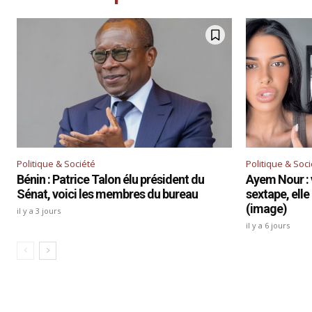
Politique & Société
Politique & Soc
Bénin : Patrice Talon élu président du
Ayem Nour : 
Sénat, voici les membres du bureau
sextape, elle
(image)
il y a 3 jours
il y a 6 jours