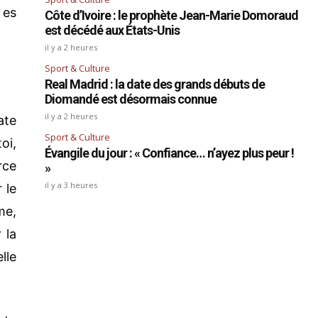
 es
Côte d’Ivoire : le prophète Jean-Marie Domoraud
est décédé aux États-Unis
il y a 2 heures
Sport & Culture
Real Madrid : la date des grands débuts de
Diomandé est désormais connue
il y a 2 heures
ate
Sport & Culture
oi,
Évangile du jour : « Confiance… n’ayez plus peur !
rce
»
il y a 3 heures
 le
me,
 la
lle