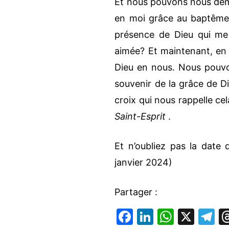
Et nous pouvons nous dem
en moi grâce au baptême?
présence de Dieu qui me 
aimée? Et maintenant, en
Dieu en nous. Nous pouvon
souvenir de la grâce de D
croix qui nous rappelle ce
Saint-Esprit
.
Et n’oubliez pas la date 
janvier 2024)
Partager :
F
Li
W
X
T