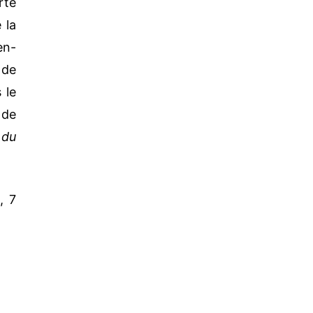
rte
 la
en-
 de
 le
 de
 du
, 7