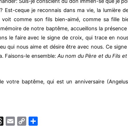
ander: Suis-je conscient du don immen-se que je po
 Est-ceque je reconnais dans ma vie, la lumière de
voit comme son fils bien-aimé, comme sa fille bi
 mémoire de notre baptême, accueillons la présence
s le faire avec le signe de croix, qui trace en nous
ieu qui nous aime et désire être avec nous. Ce signe
la. Faisons-le ensemble:
Au nom du Père et du Fils et
de votre baptême, qui est un anniversaire (Angelus
T
E
C
P