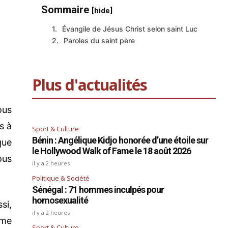
Sommaire
[hide]
Évangile de Jésus Christ selon saint Luc
Paroles du saint père
Plus d'actualités
ous
s à
Sport & Culture
Bénin : Angélique Kidjo honorée d’une étoile sur
que
le Hollywood Walk of Fame le 18 août 2026
ous
il y a 2 heures
Politique & Société
Sénégal : 71 hommes inculpés pour
homosexualité
si,
il y a 2 heures
mme
Sport & Culture