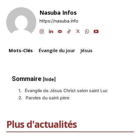
e
e
s
gr
a
l
y
g
Nasuba Infos
b
dI
A
a
d
Li
er
https://nasuba.info
o
n
p
m
s
n
o
p
k
k
Mots-Clés
Évangile du jour
Jésus
Sommaire
[hide]
Évangile de Jésus Christ selon saint Luc
Paroles du saint père
Plus d'actualités