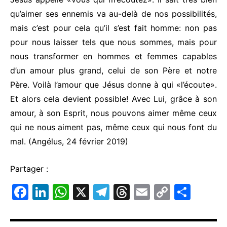
qu’aimer ses ennemis va au-delà de nos possibilités,
mais c’est pour cela qu’il s’est fait homme: non pas
pour nous laisser tels que nous sommes, mais pour
nous transformer en hommes et femmes capables
d’un amour plus grand, celui de son Père et notre
Père. Voilà l’amour que Jésus donne à qui «l’écoute».
Et alors cela devient possible! Avec Lui, grâce à son
amour, à son Esprit, nous pouvons aimer même ceux
qui ne nous aiment pas, même ceux qui nous font du
mal. (Angélus, 24 février 2019)
Partager :
F
Li
W
X
T
T
E
C
P
a
n
h
el
hr
m
o
ar
c
k
at
e
e
ai
p
ta