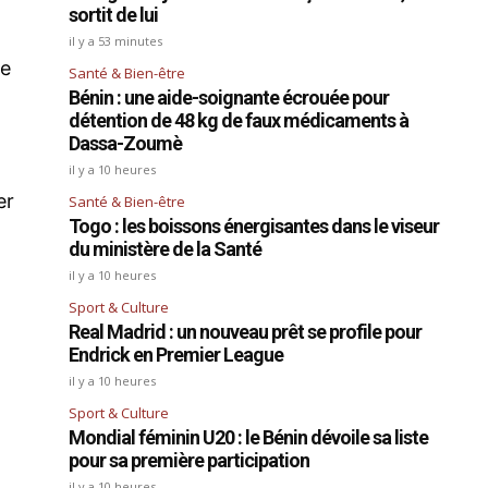
sortit de lui
il y a 53 minutes
ue
Santé & Bien-être
Bénin : une aide-soignante écrouée pour
détention de 48 kg de faux médicaments à
Dassa-Zoumè
il y a 10 heures
er
Santé & Bien-être
Togo : les boissons énergisantes dans le viseur
du ministère de la Santé
il y a 10 heures
Sport & Culture
Real Madrid : un nouveau prêt se profile pour
Endrick en Premier League
il y a 10 heures
Sport & Culture
Mondial féminin U20 : le Bénin dévoile sa liste
pour sa première participation
n
il y a 10 heures