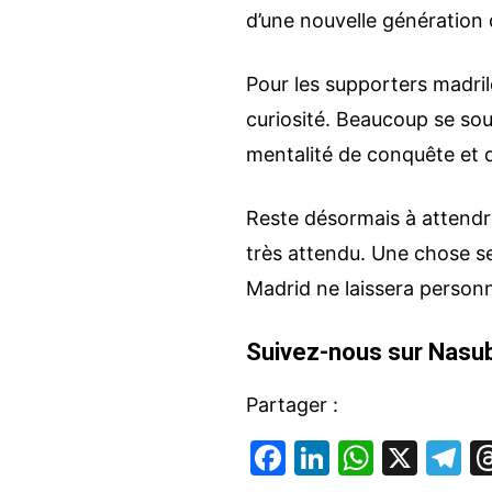
d’une nouvelle génération 
Pour les supporters madril
curiosité. Beaucoup se sou
mentalité de conquête et d
Reste désormais à attendre
très attendu. Une chose s
Madrid ne laissera personn
Suivez-nous sur Nasub
Partager :
F
Li
W
X
T