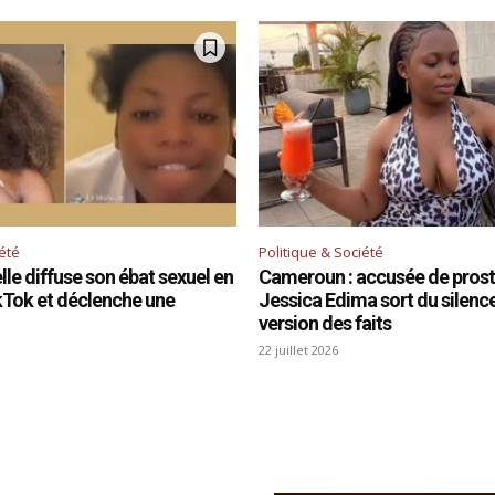
iété
Politique & Société
le diffuse son ébat sexuel en
Cameroun : accusée de prosti
ikTok et déclenche une
Jessica Edima sort du silence 
version des faits
22 juillet 2026