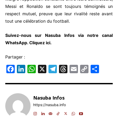
Messi et Ronaldo se sont toujours témoignés un
respect mutuel, preuve que leur rivalité reste avant
tout une célébration du football.
Suivez-nous sur Nasuba Infos via notre canal
WhatsApp.
Cliquez ici.
Partager :
F
Li
W
X
T
T
E
C
P
a
n
h
el
hr
m
o
ar
c
k
at
e
e
ai
p
ta
e
e
s
gr
a
l
y
g
Nasuba Infos
b
dI
A
a
d
Li
er
https://nasuba.info
o
n
p
m
s
n