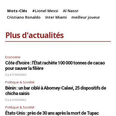
o
p
k
k
Mots-Clés
#Lionel Messi
Al Nassr
Cristiano Ronaldo
Inter Miami
meilleur joueur
Plus d'actualités
Economie
Côte d’Ivoire : l’État rachète 100 000 tonnes de cacao
pour sauver la filière
il y a 3 minutes
Politique & Société
Bénin : un bar ciblé à Abomey-Calavi, 25 dispositifs de
chicha saisis
il y a 6 minutes
Politique & Société
États-Unis : près de 30 ans après la mort de Tupac