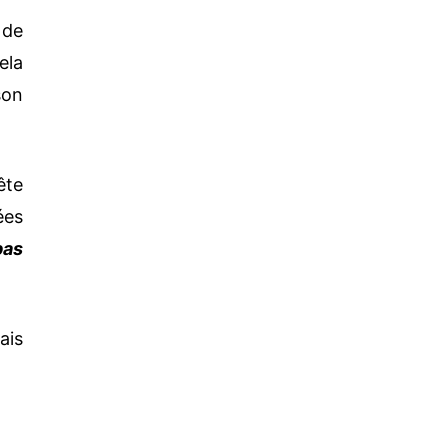
 de
ela
son
ête
ées
pas
ais