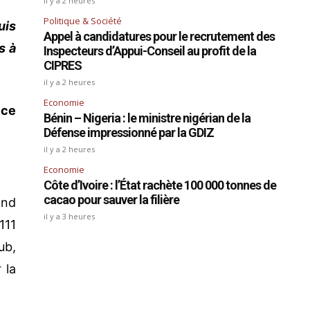
il y a 2 heures
Politique & Société
uis
Appel à candidatures pour le recrutement des
s à
Inspecteurs d’Appui-Conseil au profit de la
CIPRES
il y a 2 heures
Economie
 ce
Bénin – Nigeria : le ministre nigérian de la
Défense impressionné par la GDIZ
il y a 2 heures
Economie
Côte d’Ivoire : l’État rachète 100 000 tonnes de
cacao pour sauver la filière
and
il y a 3 heures
111
ub,
 la