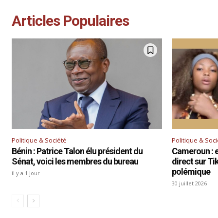
Articles Populaires
Politique & Société
Politique & Soc
Bénin : Patrice Talon élu président du
Cameroun : el
Sénat, voici les membres du bureau
direct sur T
polémique
il y a 1 jour
30 juillet 2026