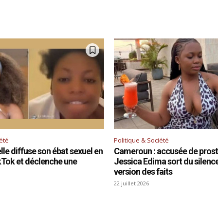
iété
Politique & Société
le diffuse son ébat sexuel en
Cameroun : accusée de prosti
ikTok et déclenche une
Jessica Edima sort du silence 
version des faits
22 juillet 2026