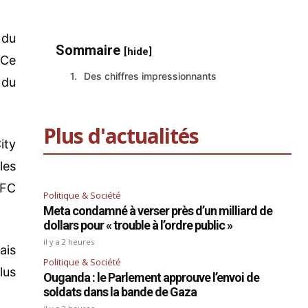
 du
Sommaire
[hide]
 Ce
Des chiffres impressionnants
 du
Plus d'actualités
ity
les
 FC
Politique & Société
Meta condamné à verser près d’un milliard de
dollars pour « trouble à l’ordre public »
il y a 2 heures
ais
Politique & Société
lus
Ouganda : le Parlement approuve l’envoi de
soldats dans la bande de Gaza