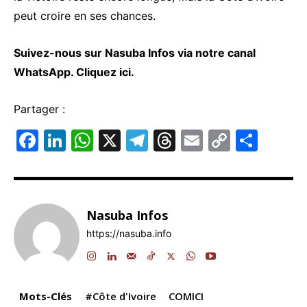
peut croire en ses chances.
Suivez-nous sur Nasuba Infos via notre canal
WhatsApp.
Cliquez ici.
Partager :
F
Li
W
X
T
T
E
C
P
a
n
h
el
hr
m
o
ar
c
k
at
e
e
ai
p
ta
e
e
s
gr
a
l
y
g
Nasuba Infos
b
dI
A
a
d
Li
er
https://nasuba.info
o
n
p
m
s
n
o
p
k
k
Mots-Clés
#Côte d'Ivoire
COMICI