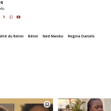
os
d
Li
er
nfo
m
s
n
k
lité du Bénin
Bénin
Ned Nwoko
Regina Daniels