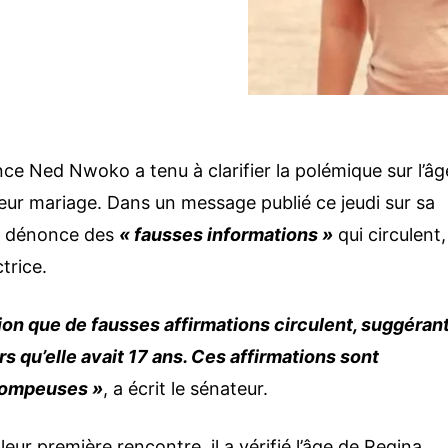
nce Ned Nwoko a tenu à clarifier la polémique sur l’âg
leur mariage. Dans un message publié ce jeudi sur sa
il dénonce des
« fausses informations »
qui circulent,
ctrice.
tion que de fausses affirmations circulent, suggéran
rs qu’elle avait 17 ans. Ces affirmations sont
trompeuses »
, a écrit le sénateur.
eur première rencontre, il a vérifié l’âge de Regina