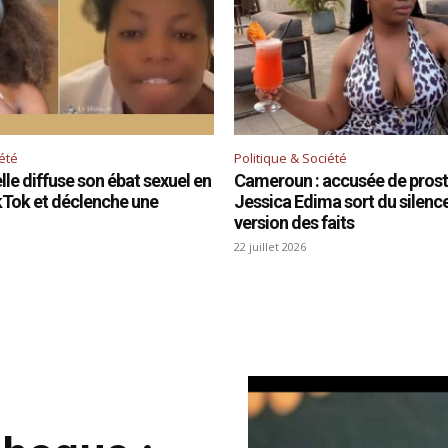
iété
Politique & Société
le diffuse son ébat sexuel en
Cameroun : accusée de prosti
ikTok et déclenche une
Jessica Edima sort du silence 
version des faits
22 juillet 2026