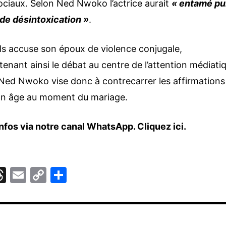
sociaux. Selon Ned Nwoko l’actrice aurait
« entamé pu
de désintoxication »
.
ls accuse son époux de violence conjugale,
tenant ainsi le débat au centre de l’attention médiati
 Ned Nwoko vise donc à contrecarrer les affirmations
 son âge au moment du mariage.
nfos via notre canal WhatsApp.
Cliquez ici.
T
E
C
P
hr
m
o
ar
e
ai
p
ta
r
a
l
y
g