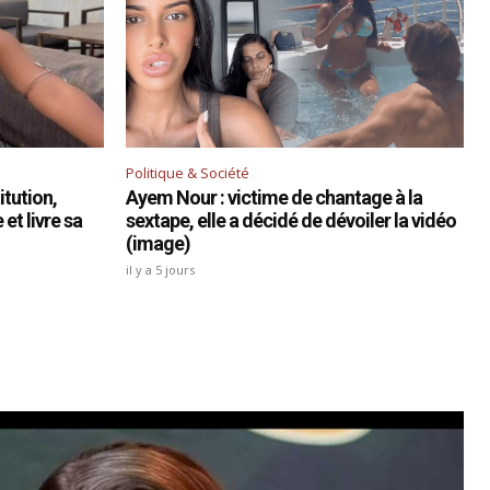
Politique & Société
tution,
Ayem Nour : victime de chantage à la
et livre sa
sextape, elle a décidé de dévoiler la vidéo
(image)
il y a 5 jours