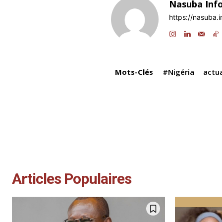
Nasuba Inf
b
dI
A
a
https://nasuba.i
o
n
p
o
p
k
Mots-Clés
#Nigéria
actua
Articles Populaires