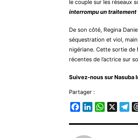
le couple sur les réseaux 
interrompu un traitement 
De son côté, Regina Danie
séquestration et viol, main
nigériane. Cette sortie de
récentes de l’actrice sur
Suivez-nous sur Nasuba I
Partager :
F
Li
W
X
T
a
n
h
el
c
k
at
e
e
e
s
g