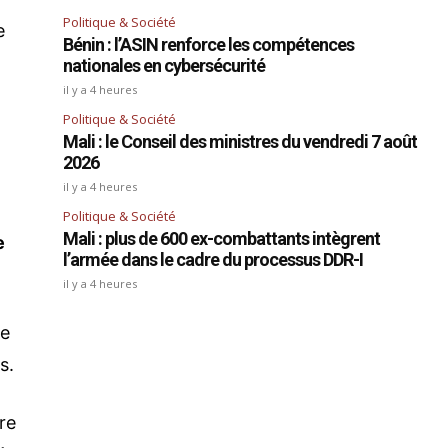
Politique & Société
e
Bénin : l’ASIN renforce les compétences
nationales en cybersécurité
il y a 4 heures
Politique & Société
Mali : le Conseil des ministres du vendredi 7 août
2026
il y a 4 heures
Politique & Société
Mali : plus de 600 ex-combattants intègrent
e
l’armée dans le cadre du processus DDR-I
il y a 4 heures
de
s.
re