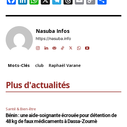
a
n
h
el
hr
m
o
ar
c
k
at
e
e
ai
p
ta
e
e
s
gr
a
l
y
g
Nasuba Infos
b
dI
A
a
d
Li
er
https://nasuba.info
o
n
p
m
s
n
o
p
k
k
Mots-Clés
club
Raphaël Varane
Plus d'actualités
Santé & Bien-être
Bénin : une aide-soignante écrouée pour détention de
48 kg de faux médicaments à Dassa-Zoumè