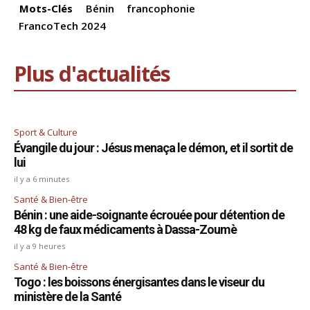
k
Mots-Clés
Bénin
francophonie
FrancoTech 2024
Plus d'actualités
Sport & Culture
Évangile du jour : Jésus menaça le démon, et il sortit de
lui
il y a 6 minutes
Santé & Bien-être
Bénin : une aide-soignante écrouée pour détention de
48 kg de faux médicaments à Dassa-Zoumè
il y a 9 heures
Santé & Bien-être
Togo : les boissons énergisantes dans le viseur du
ministère de la Santé