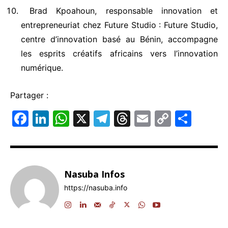
Brad Kpoahoun, responsable innovation et
entrepreneuriat chez Future Studio : Future Studio,
centre d’innovation basé au Bénin, accompagne
les esprits créatifs africains vers l’innovation
numérique.
Partager :
F
Li
W
X
T
T
E
C
P
a
n
h
el
hr
m
o
ar
c
k
at
e
e
ai
p
ta
e
e
s
gr
a
l
y
g
Nasuba Infos
b
dI
A
a
d
Li
er
https://nasuba.info
o
n
p
m
s
n
o
p
k