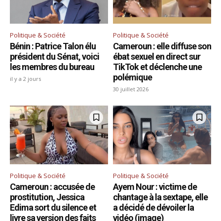
Politique & Société
Politique & Société
Bénin : Patrice Talon élu
Cameroun : elle diffuse son
président du Sénat, voici
ébat sexuel en direct sur
les membres du bureau
TikTok et déclenche une
polémique
il y a 2 jours
30 juillet 2026
Politique & Société
Politique & Société
Cameroun : accusée de
Ayem Nour : victime de
prostitution, Jessica
chantage à la sextape, elle
Edima sort du silence et
a décidé de dévoiler la
livre sa version des faits
vidéo (image)