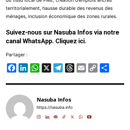
du tissu local de PME, création d’emplois ancrés
territorialement, hausse durable des revenus des
ménages, inclusion économique des zones rurales.
Suivez-nous sur Nasuba Infos via notre
canal WhatsApp.
Cliquez ici.
Partager :
F
Li
W
X
T
T
E
C
P
a
n
h
el
hr
m
o
ar
c
k
at
e
e
ai
p
ta
e
e
s
gr
a
l
y
g
Nasuba Infos
b
dI
A
a
d
Li
er
https://nasuba.info
o
n
p
m
s
n
o
p
k