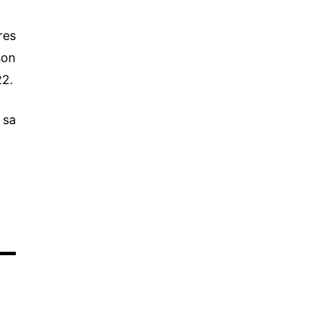
res
son
22.
 sa