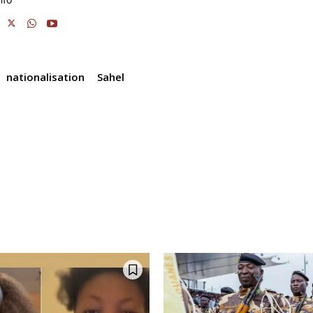
m
s
n
k
nationalisation
Sahel