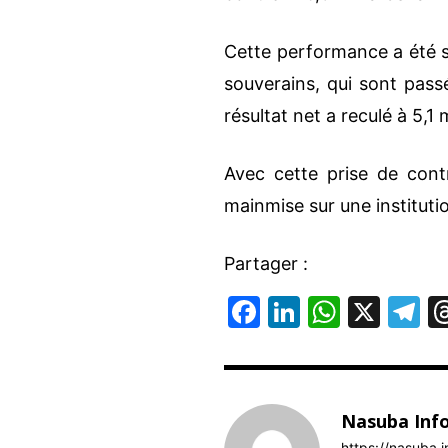
Cette performance a été s
souverains, qui sont pass
résultat net a reculé à 5,1
Avec cette prise de cont
mainmise sur une instituti
Partager :
F
Li
W
X
T
a
n
h
el
c
k
at
e
e
e
s
g
Nasuba Inf
b
dI
A
a
https://nasuba.i