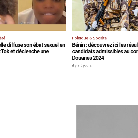
iété
Politique & Société
le diffuse son ébat sexuel en
Bénin : découvrez ici les résu
ikTok et déclenche une
candidats admissibles au co
Douanes 2024
il y a 6 jours