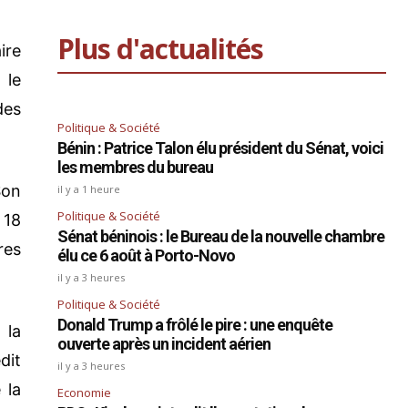
Plus d'actualités
ire
 le
des
Politique & Société
Bénin : Patrice Talon élu président du Sénat, voici
les membres du bureau
Son
il y a 1 heure
Politique & Société
 18
Sénat béninois : le Bureau de la nouvelle chambre
res
élu ce 6 août à Porto-Novo
il y a 3 heures
Politique & Société
Donald Trump a frôlé le pire : une enquête
 la
ouverte après un incident aérien
dit
il y a 3 heures
 la
Economie