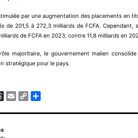
timulée par une augmentation des placements en tit
és de 201,5 à 272,3 milliards de FCFA. Cependant, 
 milliards de FCFA en 2023, contre 11,8 milliards en 20
rôle majoritaire, le gouvernement malien consolide
on stratégique pour le pays.
T
E
C
P
hr
m
o
ar
e
ai
p
ta
r
a
l
y
g
os
d
Li
er
nfo