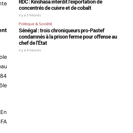
RDC : Kinshasa interdit l’exportation de
nte
concentrés de cuivre et de cobalt
il y a 3 heures
Politique & Société
ent
Sénégal : trois chroniqueurs pro-Pastef
condamnés à la prison ferme pour offense au
chef de l’État
il y a 4 heures
ole
eau
 84
ôle
 En
CFA