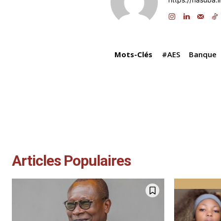
o
n
p
o
p
k
Mots-Clés
#AES
Banque
Articles Populaires