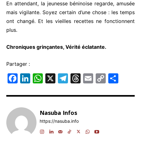
En attendant, la jeunesse béninoise regarde, amusée
mais vigilante. Soyez certain d’une chose : les temps
ont changé. Et les vieilles recettes ne fonctionnent
plus.
Chroniques grinçantes, Vérité éclatante.
Partager :
F
Li
W
X
T
T
E
C
P
a
n
h
el
hr
m
o
ar
c
k
at
e
e
ai
p
ta
e
e
s
gr
a
l
y
g
Nasuba Infos
b
dI
A
a
d
Li
er
https://nasuba.info
o
n
p
m
s
n
o
p
k