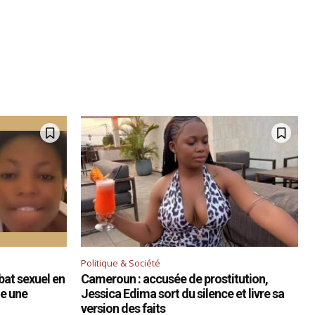
Politique & Société
bat sexuel en
Cameroun : accusée de prostitution,
he une
Jessica Edima sort du silence et livre sa
version des faits