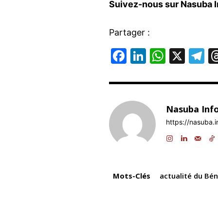
Suivez-nous sur Nasuba I
Partager :
F
Li
W
X
T
a
n
h
el
c
k
at
e
e
e
s
g
Nasuba Inf
b
dI
A
a
https://nasuba.i
o
n
p
o
p
k
Mots-Clés
actualité du Bén