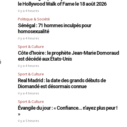
le Hollywood Walk of Fame le 18 août 2026
il y a 4 heures
Politique & Société
Sénégal : 71 hommes inculpés pour
homosexualité
il y a 4 heures
Sport & Culture
Côte d’Ivoire : le prophète Jean-Marie Domoraud
est décédé aux États-Unis
é
il y a 4 heures
Sport & Culture
Real Madrid : la date des grands débuts de
Diomandé est désormais connue
il y a 4 heures
Sport & Culture
Évangile du jour : « Confiance… n’ayez plus peur !
»
il y a 5 heures