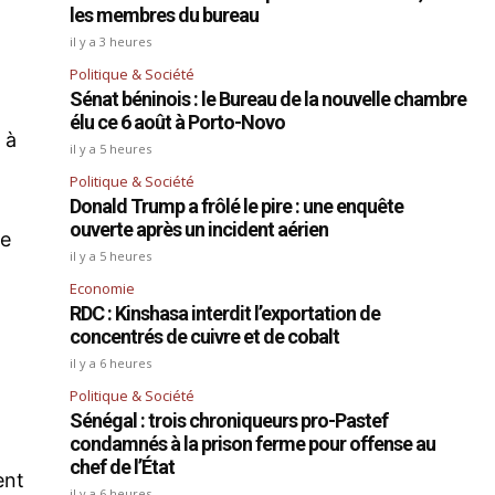
les membres du bureau
il y a 3 heures
Politique & Société
Sénat béninois : le Bureau de la nouvelle chambre
élu ce 6 août à Porto-Novo
 à
il y a 5 heures
Politique & Société
Donald Trump a frôlé le pire : une enquête
ouverte après un incident aérien
le
il y a 5 heures
e
Economie
RDC : Kinshasa interdit l’exportation de
concentrés de cuivre et de cobalt
il y a 6 heures
Politique & Société
Sénégal : trois chroniqueurs pro-Pastef
condamnés à la prison ferme pour offense au
chef de l’État
ent
il y a 6 heures