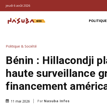
jeudi 6 août 2026
POLITIQUE
Politique & Société
Bénin : Hillacondji p
haute surveillance g
financement améric
Par
Nasuba Infos
11 mai 2026