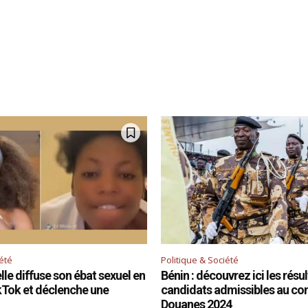
iété
Politique & Société
le diffuse son ébat sexuel en
Bénin : découvrez ici les résu
ikTok et déclenche une
candidats admissibles au co
Douanes 2024