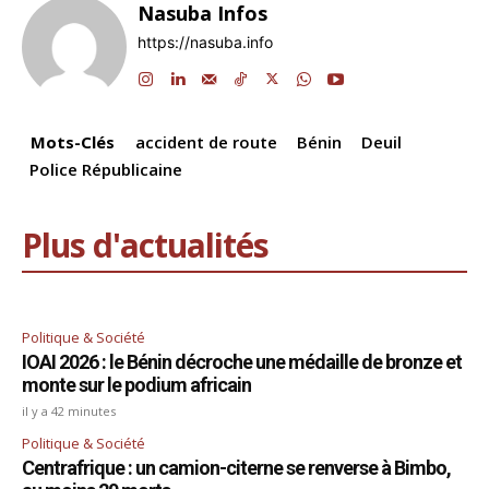
Nasuba Infos
b
dI
A
a
d
Li
er
https://nasuba.info
o
n
p
m
s
n
o
p
k
k
Mots-Clés
accident de route
Bénin
Deuil
Police Républicaine
Plus d'actualités
Politique & Société
IOAI 2026 : le Bénin décroche une médaille de bronze et
monte sur le podium africain
il y a 42 minutes
Politique & Société
Centrafrique : un camion-citerne se renverse à Bimbo,