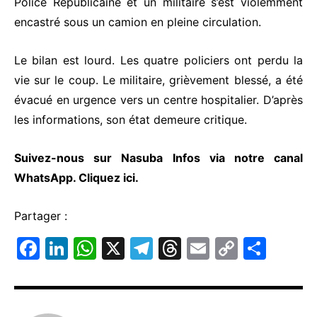
Police Républicaine et un militaire s’est violemment
encastré sous un camion en pleine circulation.
Le bilan est lourd. Les quatre policiers ont perdu la
vie sur le coup. Le militaire, grièvement blessé, a été
évacué en urgence vers un centre hospitalier. D’après
les informations, son état demeure critique.
Suivez-nous sur Nasuba Infos via notre canal
WhatsApp.
Cliquez ici.
Partager :
F
Li
W
X
T
T
E
C
P
a
n
h
el
hr
m
o
ar
c
k
at
e
e
ai
p
ta
e
e
s
gr
a
l
y
g