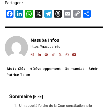
Partager :
F
Li
W
X
T
T
E
C
P
a
n
h
el
hr
m
o
ar
c
k
at
e
e
ai
p
ta
e
e
s
gr
a
l
y
g
Nasuba Infos
b
dI
A
a
d
Li
er
https://nasuba.info
o
n
p
m
s
n
o
p
k
k
Mots-Clés
#Développement
3e mandat
Bénin
Patrice Talon
Sommaire
[hide]
Un rappel à l’ordre de la Cour constitutionnelle