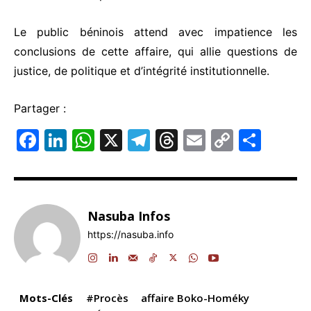
Le public béninois attend avec impatience les
conclusions de cette affaire, qui allie questions de
justice, de politique et d’intégrité institutionnelle.
Partager :
F
Li
W
X
T
T
E
C
P
a
n
h
el
hr
m
o
ar
c
k
at
e
e
ai
p
ta
e
e
s
gr
a
l
y
g
Nasuba Infos
b
dI
A
a
d
Li
er
https://nasuba.info
o
n
p
m
s
n
o
p
k
k
Mots-Clés
#Procès
affaire Boko-Homéky